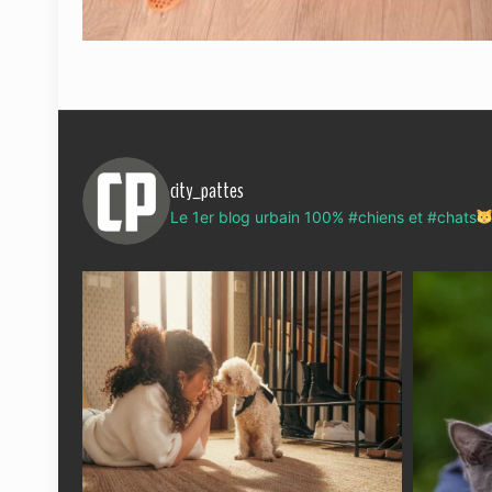
city_pattes
Le 1er blog urbain 100% #chiens et #chats