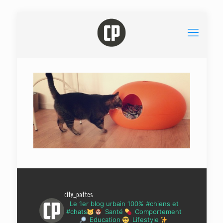
city_pattes
Le 1er blog urbain 100% #chiens et
#chats
Santé
Comportement
Education
Lifestyle