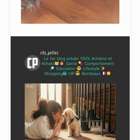
city_pattes
Le 1er blog urbain 100% #chiens et
#chats
Santé
Comportement
Education
Lifestyle
Shopping🛍 VIP
Bordeaux