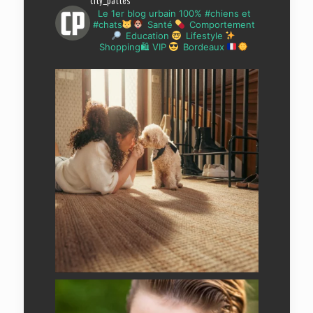
city_pattes
Le 1er blog urbain 100% #chiens et
#chats
Santé
Comportement
Education
Lifestyle
Shopping🛍 VIP
Bordeaux