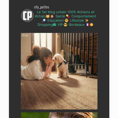
city_pattes
Le 1er blog urbain 100% #chiens et
#chats
Santé
Comportement
Education
Lifestyle
Shopping🛍 VIP
Bordeaux