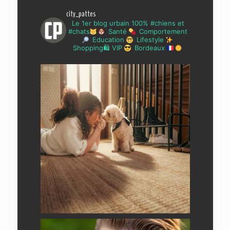
city_pattes
Le 1er blog urbain 100% #chiens et
#chats
Santé
Comportement
Education
Lifestyle
Shopping🛍 VIP
Bordeaux