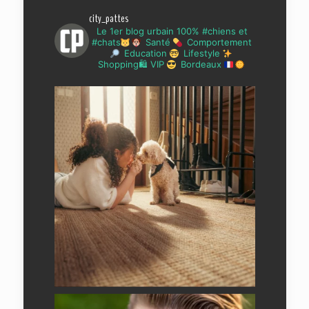
city_pattes
Le 1er blog urbain 100% #chiens et
#chats
Santé
Comportement
Education
Lifestyle
Shopping🛍 VIP
Bordeaux