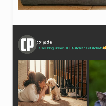
city_pattes
Le 1er blog urbain 100% #chiens et #chats