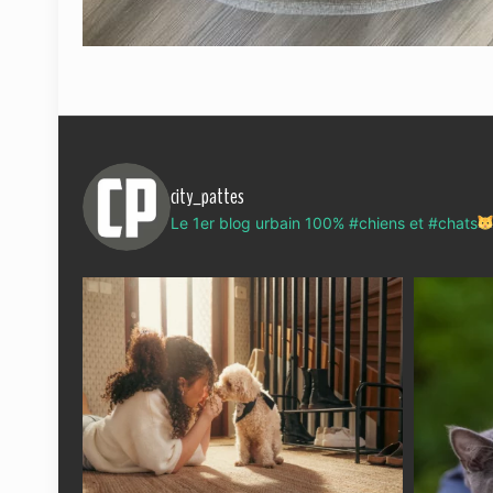
city_pattes
Le 1er blog urbain 100% #chiens et #chats