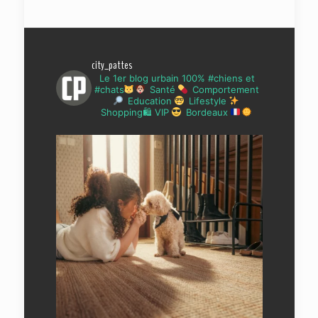
city_pattes
Le 1er blog urbain 100% #chiens et
#chats
Santé
Comportement
Education
Lifestyle
Shopping🛍 VIP
Bordeaux