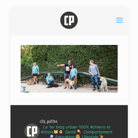
city_pattes
Le 1er blog urbain 100% #chiens et
#chats
Santé
Comportement
Education
Lifestyle