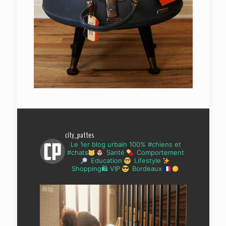
city_pattes
Le 1er blog urbain 100% #chiens et
#chats
Santé
Comportement
Education
Lifestyle
Shopping🛍 VIP
Bordeaux