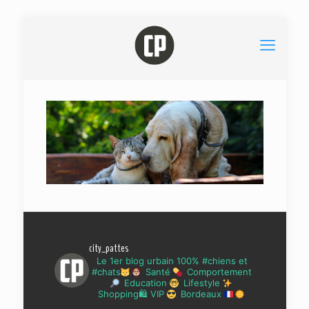
city_pattes
Le 1er blog urbain 100% #chiens et
#chats
Santé
Comportement
Education
Lifestyle
Shopping🛍 VIP
Bordeaux