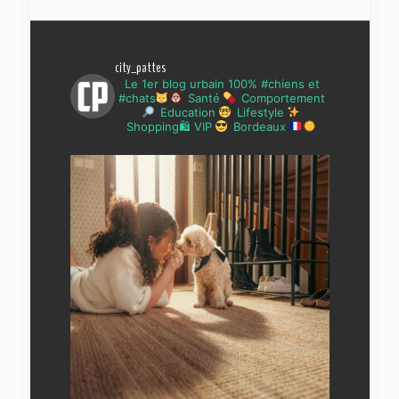
city_pattes
Le 1er blog urbain 100% #chiens et
#chats
Santé
Comportement
Education
Lifestyle
Shopping🛍 VIP
Bordeaux