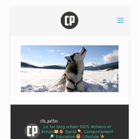
city_pattes
Le 1er blog urbain 100% #chiens et
#chats
Santé
Comportement
Education
Lifestyle