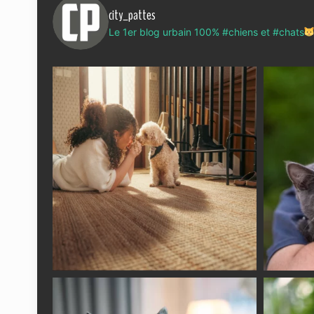
city_pattes
Le 1er blog urbain 100% #chiens et #chats