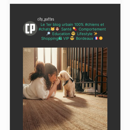
city_pattes
Le 1er blog urbain 100% #chiens et
#chats
Santé
Comportement
Education
Lifestyle
Shopping🛍 VIP
Bordeaux