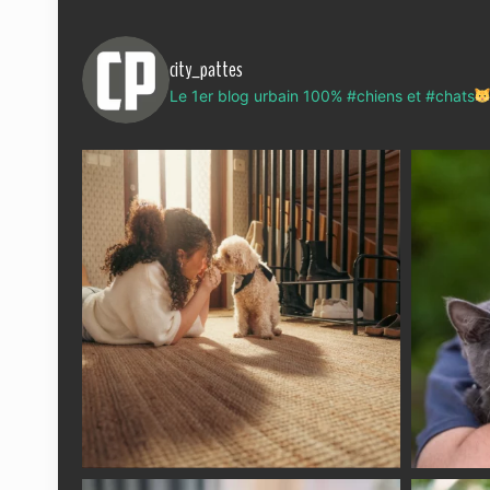
city_pattes
Le 1er blog urbain 100% #chiens et #chats