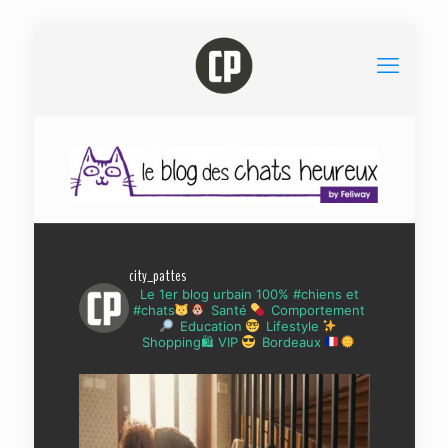
city_pattes
Le 1er blog urbain 100% #chiens et
#chats
Santé
Comportement
Education
Lifestyle
Shopping🛍 VIP
Bordeaux