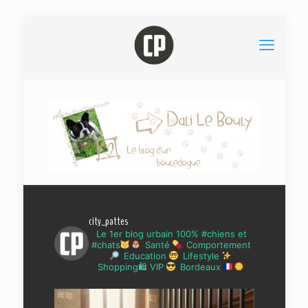
city_pattes
Le 1er blog urbain 100% #chiens et
#chats
Santé
Comportement
Education
Lifestyle
Shopping🛍 VIP
Bordeaux