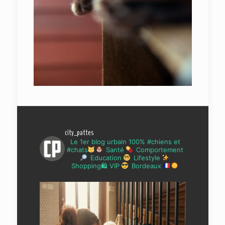
city_pattes
Le 1er blog urbain 100% #chiens et
#chats
Santé
Comportement
Education
Lifestyle
Shopping🛍 VIP
Bordeaux