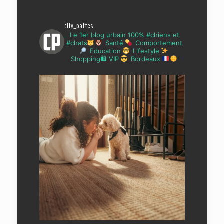
city_pattes
Le 1er blog urbain 100% #chiens et
#chats
Santé
Comportement
Education
Lifestyle
Shopping🛍 VIP
Bordeaux