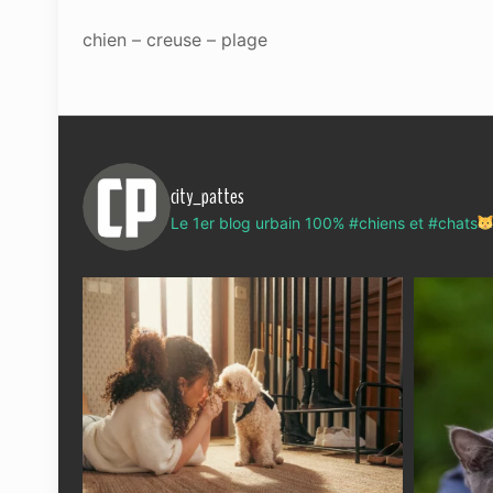
chien – creuse – plage
city_pattes
Le 1er blog urbain 100% #chiens et #chats