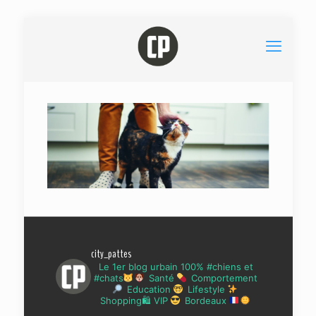
city_pattes
Le 1er blog urbain 100% #chiens et
#chats
Santé
Comportement
Education
Lifestyle
Shopping🛍 VIP
Bordeaux