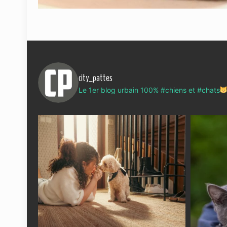
city_pattes
Le 1er blog urbain 100% #chiens et #chats