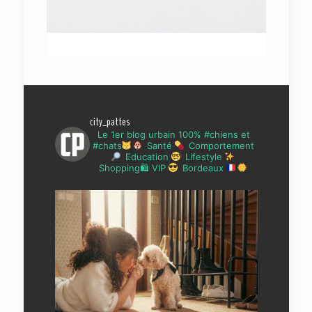
city_pattes
Le 1er blog urbain 100% #chiens et
#chats
Santé
Comportement
Education
Lifestyle
Shopping🛍 VIP
Bordeaux