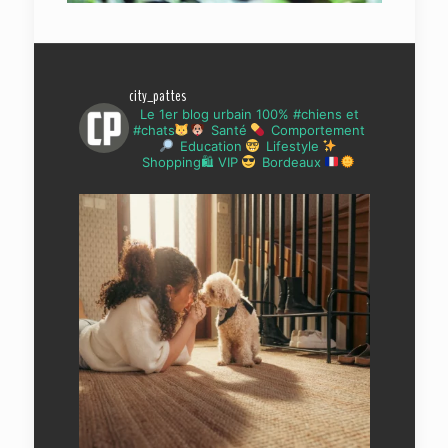
city_pattes
Le 1er blog urbain 100% #chiens et
#chats
Santé
Comportement
Education
Lifestyle
Shopping🛍 VIP
Bordeaux