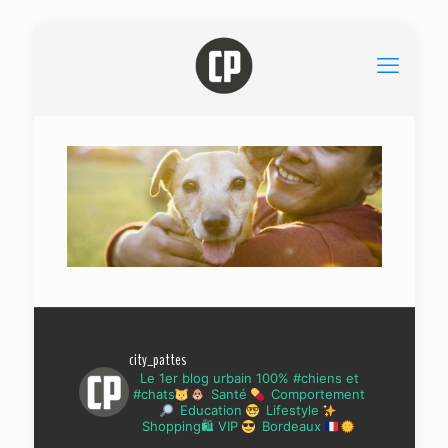
city_pattes
Le 1er blog urbain 100% #chiens et
#chats
Santé
Comportement
Education
Lifestyle
Shopping🛍 VIP
Bordeaux