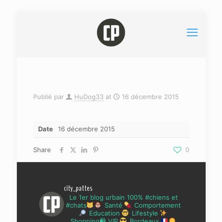
Publié par
HuDog33
at
16 décembre 2015
Date
16 décembre 2015
Share
0
city_pattes
Le 1er blog urbain 100% #chiens et
#chats
Santé
Comportement
Education
Lifestyle
Shopping🛍 VIP
Bordeaux