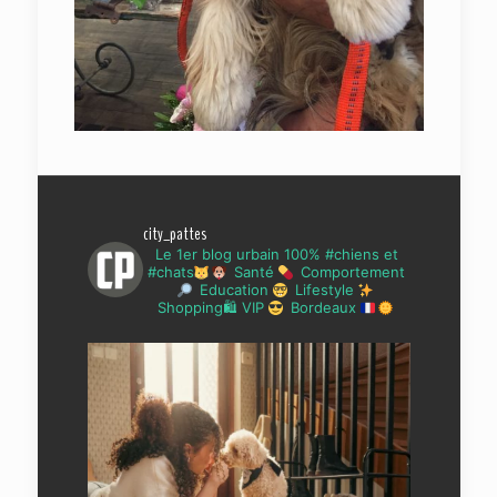
city_pattes
Le 1er blog urbain 100% #chiens et
#chats
Santé
Comportement
Education
Lifestyle
Shopping🛍 VIP
Bordeaux