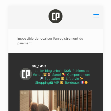
Impossible de localiser l’enregistrement du
paiement.
city_pattes
Le 1er blog urbain 100% #chiens et
#chats
Santé
Comportement
Education
Lifestyle
Shopping🛍 VIP
Bordeaux