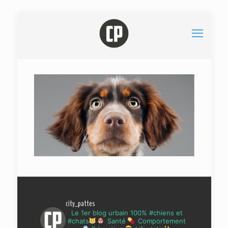
city_pattes
Le 1er blog urbain 100% #chiens et
#chats
Santé
Comportement