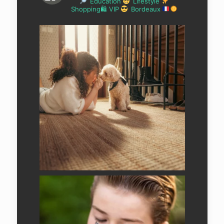
Education
Lifestyle
Shopping🛍 VIP
Bordeaux