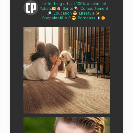
Le 1er blog urbain 100% #chiens et
#chats
Santé
Comportement
Education
Lifestyle
Shopping🛍 VIP
Bordeaux