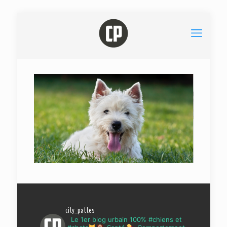
city_pattes
Le 1er blog urbain 100% #chiens et