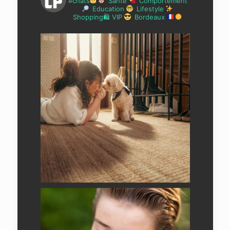
#chats
Santé
Comportement
Education
Lifestyle
Shopping🛍 VIP
Bordeaux