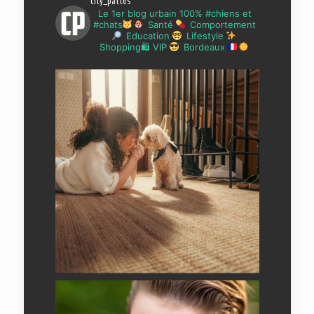
city_pattes
Le 1er blog urbain 100% #chiens et
#chats
Santé
Comportement
Education
Lifestyle
Shopping🛍 VIP
Bordeaux