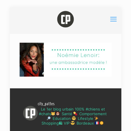
city_pattes
Le 1er blog urbain 100% #chiens et
#chats
Santé
Comportement
Education
Lifestyle
Shopping🛍 VIP
Bordeaux