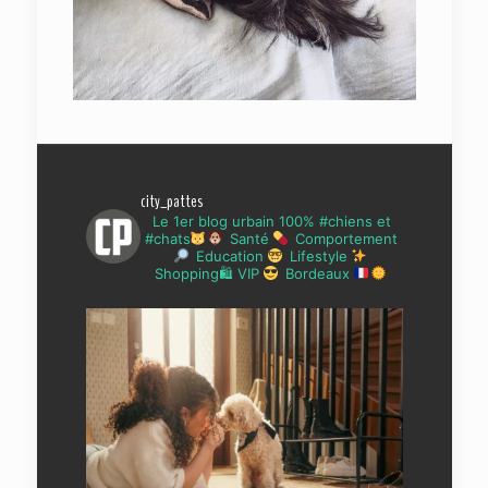
city_pattes
Le 1er blog urbain 100% #chiens et
#chats
Santé
Comportement
Education
Lifestyle
Shopping🛍 VIP
Bordeaux