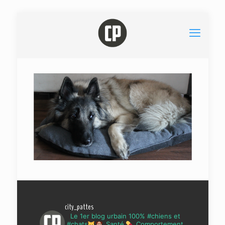
city_pattes
Le 1er blog urbain 100% #chiens et
#chats
Santé
Comportement