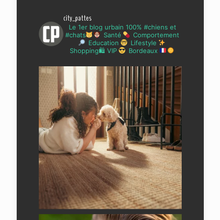
city_pattes
Le 1er blog urbain 100% #chiens et
#chats
Santé
Comportement
Education
Lifestyle
Shopping🛍 VIP
Bordeaux