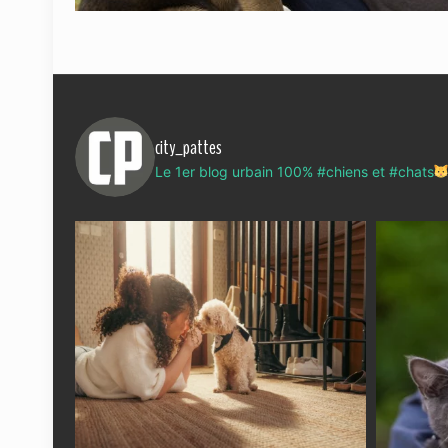
city_pattes
Le 1er blog urbain 100% #chiens et #chats