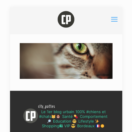
city_pattes
Le 1er blog urbain 100% #chiens et
#chats
Santé
Comportement
Education
Lifestyle
Shopping🛍 VIP
Bordeaux