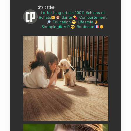
city_pattes
Le 1er blog urbain 100% #chiens et
#chats
Santé
Comportement
Education
Lifestyle
Shopping🛍 VIP
Bordeaux