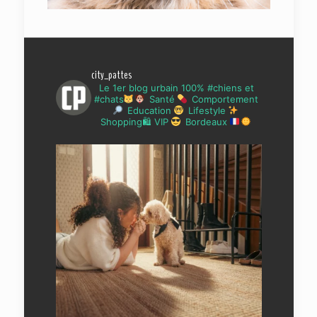
city_pattes
Le 1er blog urbain 100% #chiens et
#chats
Santé
Comportement
Education
Lifestyle
Shopping🛍 VIP
Bordeaux