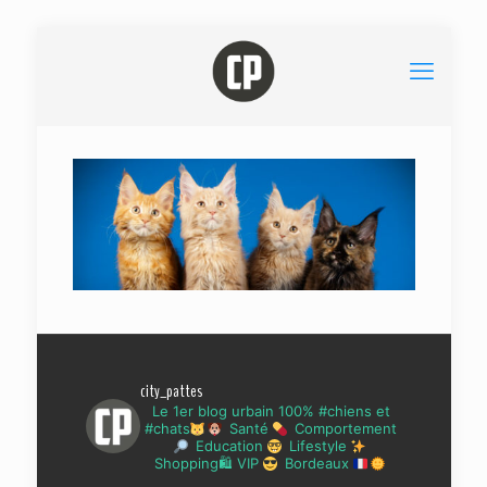
city_pattes
Le 1er blog urbain 100% #chiens et
#chats
Santé
Comportement
Education
Lifestyle
Shopping🛍 VIP
Bordeaux