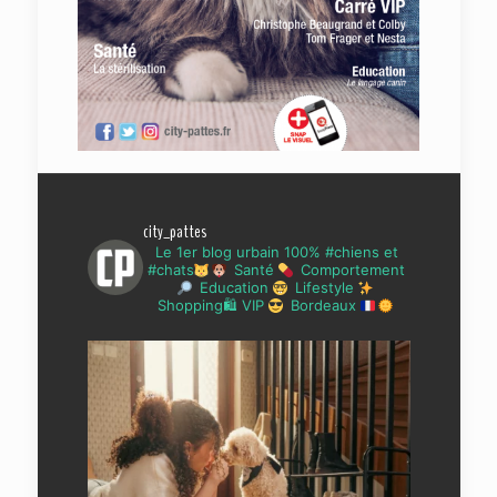
city_pattes
Le 1er blog urbain 100% #chiens et
#chats
Santé
Comportement
Education
Lifestyle
Shopping🛍 VIP
Bordeaux