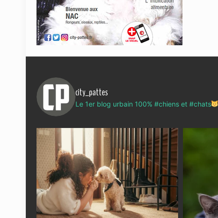
city_pattes
Le 1er blog urbain 100% #chiens et #chats