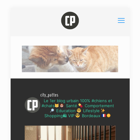
city_pattes
Le 1er blog urbain 100% #chiens et
#chats
Santé
Comportement
Education
Lifestyle
Shopping🛍 VIP
Bordeaux