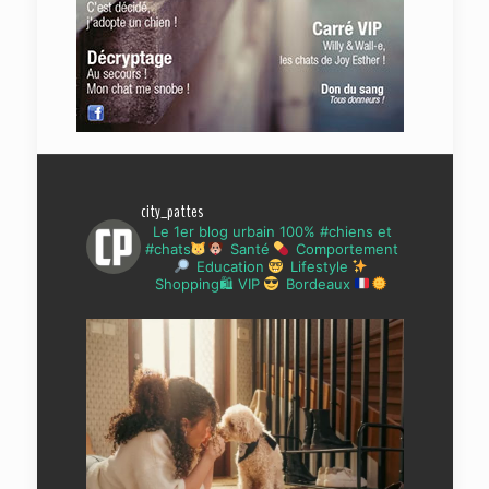
city_pattes
Le 1er blog urbain 100% #chiens et
#chats
Santé
Comportement
Education
Lifestyle
Shopping🛍 VIP
Bordeaux