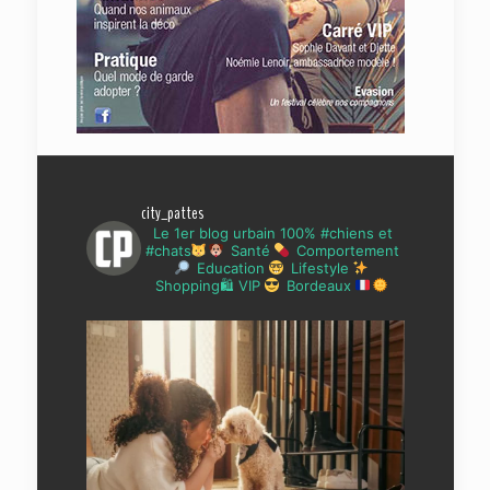
city_pattes
Le 1er blog urbain 100% #chiens et
#chats
Santé
Comportement
Education
Lifestyle
Shopping🛍 VIP
Bordeaux