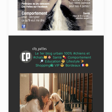
city_pattes
Le 1er blog urbain 100% #chiens et
#chats
Santé
Comportement
Education
Lifestyle
Shopping🛍 VIP
Bordeaux